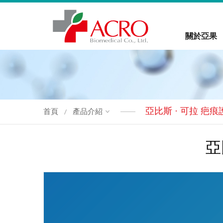
關於亞果
亞比斯 · 可拉 疤痕
首頁
產品介紹
亞