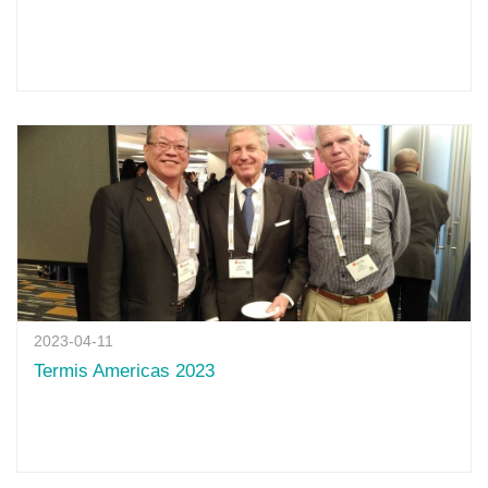
2023-04-11
Termis Americas 2023