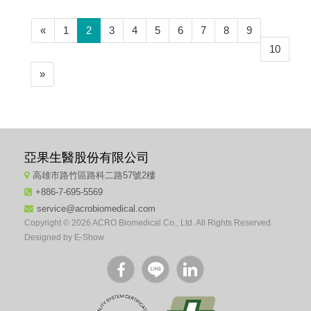
(current)
«
1
2
3
4
5
6
7
8
9
10
»
亞果生醫股份有限公司
高雄市路竹區路科二路57號2樓
+886-7-695-5569
service@acrobiomedical.com
Copyright © 2026 ACRO Biomedical Co., Ltd. All Rights Reserved.
Designed by
E-Show