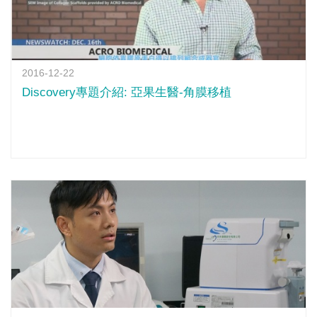
2016-12-22
Discovery專題介紹: 亞果生醫-角膜移植