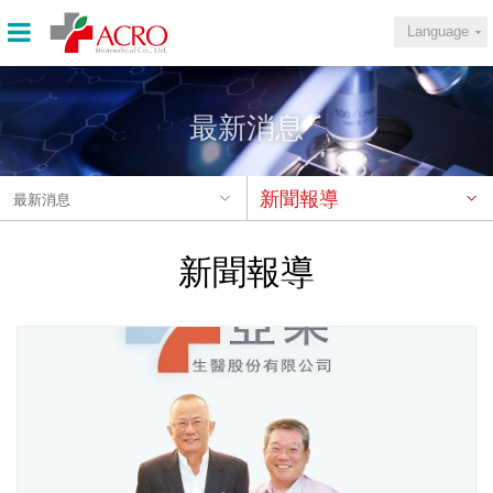
Language
最新消息
新聞報導
最新消息
新聞報導