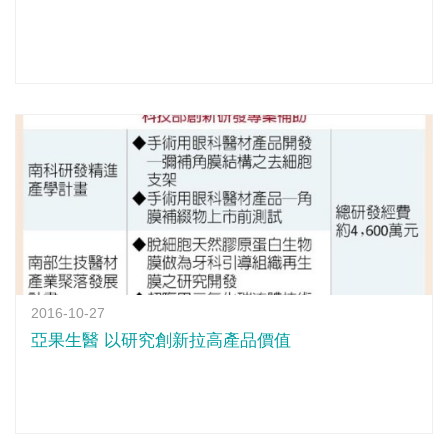
2016-10-27
亞果生醫 以研究創新拉高產品價值