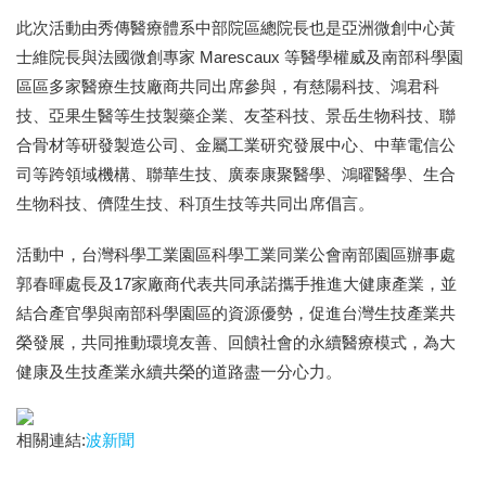
此次活動由秀傳醫療體系中部院區總院長也是亞洲微創中心黃
士維院長與法國微創專家 Marescaux 等醫學權威及南部科學園
區區多家醫療生技廠商共同出席參與，有慈陽科技、鴻君科
技、亞果生醫等生技製藥企業、友荃科技、景岳生物科技、聯
合骨材等研發製造公司、金屬工業研究發展中心、中華電信公
司等跨領域機構、聯華生技、廣泰康聚醫學、鴻曜醫學、生合
生物科技、儕陞生技、科頂生技等共同出席倡言。
活動中，台灣科學工業園區科學工業同業公會南部園區辦事處
郭春暉處長及17家廠商代表共同承諾攜手推進大健康產業，並
結合產官學與南部科學園區的資源優勢，促進台灣生技產業共
榮發展，共同推動環境友善、回饋社會的永續醫療模式，為大
健康及生技產業永續共榮的道路盡一分心力。
相關連結:
波新聞