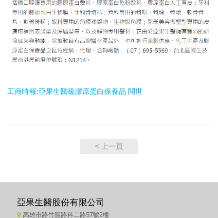
工商時報:亞果生醫級膠原蛋白保養品 問世
< 上一頁
亞果生醫股份有限公司
高雄市路竹區路科二路57號2樓