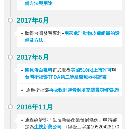
備方法與用途
2017年6月
取得台灣發明專利–
用來處理動物皮膚組織的設
備及方法
2017年5月
膠原蛋白敷料
正式取得
美國510(k)上市許可
與
台灣衛福部TFDA第二等級醫療器材證書
通過衛福部
再吸收鈣鹽骨洞填充裝置GMP認證
2016年11月
通過經濟部『生技新藥產業發展條例』申請審
定為
生技新藥公司
。(經授工字第10520428170