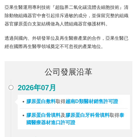
亞果生醫運用專利技術『超臨界二氧化碳流體去細胞技術』清
除動物組織器官中會引起排斥過敏的成分，並保留完整的組織
器官膠原蛋白支架結構做為人體組織器官修護材料。
透過與國內、外研發單位及再生醫療產業的合作，亞果生醫已
經在國際再生醫學領域奠定不可忽視的產業地位。
公司發展沿革
2026年07月
膠原蛋白敷料
取得
越南D類醫材銷售許可證
膠原蛋白骨填料
及
膠原蛋白牙科骨填料
取得
泰
國醫療器材進口許可證