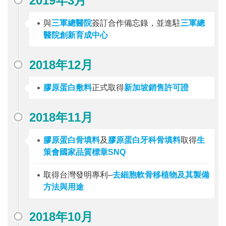
2019年3月
與
三軍總醫院
簽訂合作備忘錄，並進駐
三軍總
醫院創新育成中心
2018年12月
膠原蛋白敷料
正式取得
新加坡銷售許可證
2018年11月
膠原蛋白骨填料
及
膠原蛋白牙科骨填料
取得
生
策會國家品質標章SNQ
取得台灣發明專利–
去細胞軟骨移植物及其製備
方法與用途
2018年10月