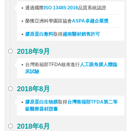
通過國際
ISO 13485:2016
品質系統認證
榮獲亞洲科學園區協會
ASPA卓越企業獎
膠原蛋白敷料
取得
越南醫材銷售許可
2018年9月
台灣衛福部TFDA核准進行
人工眼角膜人體臨
床試驗
2018年8月
膠原蛋白生物膜
取得
台灣衛福部TFDA第二等
級醫療器材證書
2018年6月