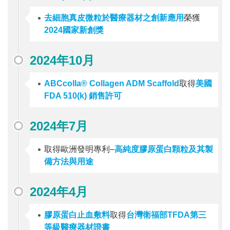
去細胞真皮微粒於醫療器材之創新應用
榮獲
2024國家新創獎
2024年10月
ABCcolla® Collagen ADM Scaffold
取得
美國
FDA 510(k) 銷售許可
2024年7月
取得歐洲發明專利–
高純度膠原蛋白顆粒及其製
備方法與用途
2024年4月
膠原蛋白止血敷料
取得
台灣衛福部TFDA第三
等級醫療器材證書