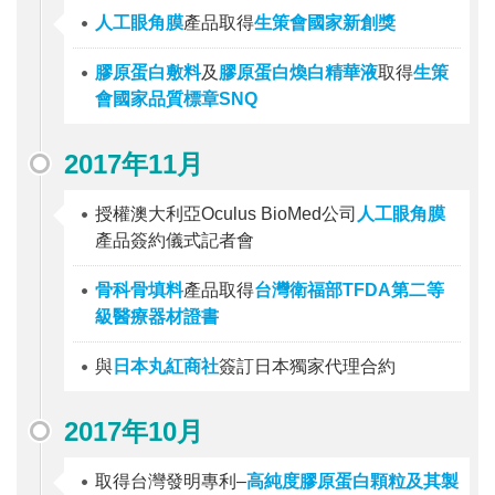
人工眼角膜
產品取得
生策會國家新創獎
膠原蛋白敷料
及
膠原蛋白煥白精華液
取得
生策
會國家品質標章SNQ
2017年11月
授權澳大利亞Oculus BioMed公司
人工眼角膜
產品簽約儀式記者會
骨科骨填料
產品取得
台灣衛福部TFDA第二等
級醫療器材證書
與
日本丸紅商社
簽訂日本獨家代理合約
2017年10月
取得台灣發明專利–
高純度膠原蛋白顆粒及其製