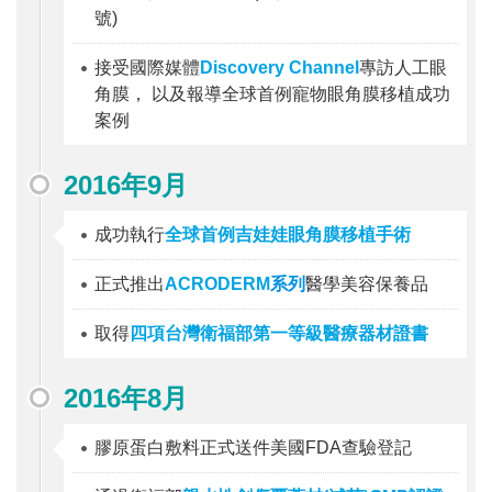
號)
接受國際媒體
Discovery Channel
專訪人工眼
角膜， 以及報導全球首例寵物眼角膜移植成功
案例
2016年9月
成功執行
全球首例吉娃娃眼角膜移植手術
正式推出
ACRODERM
系列
醫學美容保養品
取得
四項台灣衛福部第一等級醫療器材證書
2016年8月
膠原蛋白敷料正式送件美國FDA查驗登記