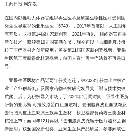
工商日报 周荣发
在国内以推动人体器官组织再生医学及研製生物性医材受到国
际生医界重视的亚果生医（6748），2017年首度以「人工眼角
膜基质」取得第14届国家新创奖，2021年再以「组织器官再生
新创技术」获颁第18届国家新创奖，现今再以「去细胞真皮微
粒于医疗器材之创新应用」勇夺第21届国家新创奖殊荣。亚果
生医第三度获得此桂冠殊荣，向国人宣告再生疗法将不再是口
号。
亚果生医医材产品近两年获奖连连，继2023年获杰出生技产
业「产业创新奖」及国家药物科技研究发展奖「製造技术类银
质奖」后，为积极导入市场，于2024年4月同时间，亚果生医所
研製的亚比斯‧可拉胶原蛋白止血敷料、去细胞真皮止血微粒及
去细胞真皮止血凝胶三款再生医材，获卫福部食药署三类医材
核准上市；而同年12月再以「去细胞真皮微粒于医疗器材之创
新应用」获颁国家新创奖。亚果生医从产品研发、参赛到取证