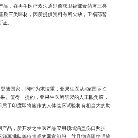
产品，在再生医疗双法通过前获卫福部食药署三类
基质三类医材，因所提供资料有所欠缺，卫福部暂
可证。
品登陆国家，同时为求慎重，亚果生医从4家国际临
验结果。值得一提的，亚果生医所研製的人工眼角膜，
日后于印度即将施作的人体临床试验将有相当大的助
应用产品，所开发之生医产品应用领域涵盖伤口照护、
不须再排队等待捐赠的器官组织，并且彻底阻绝强摘